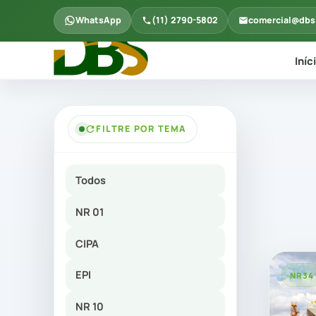
WhatsApp
(11) 2790-5802
comercial@dbs
Iníc
FILTRE POR TEMA
Todos
NR 01
CIPA
EPI
NR34
NR 10