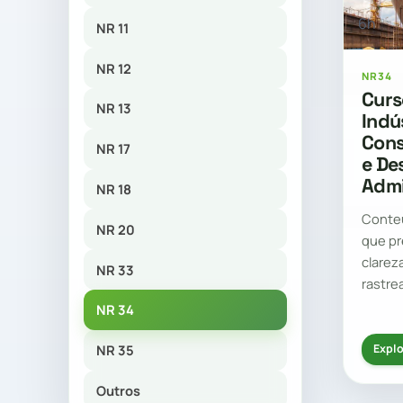
6h
NR 11
NR 12
NR34
Curs
NR 13
Indú
Cons
NR 17
e De
Admi
NR 18
Conte
NR 20
que pr
clarez
NR 33
rastre
NR 34
NR 35
Explo
Outros