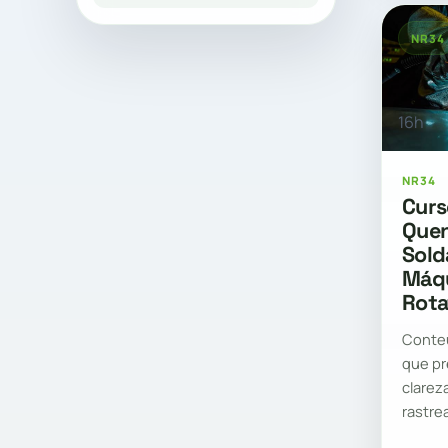
NR34
16h
NR34
Curs
Quen
Sold
Máqu
Rota
Conte
que pr
clarez
rastre