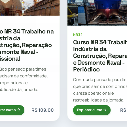
Certificação válida
4h
4.3 
o NR 34 Trabalho na
NR34
stria da
Curso NR 34 Trabal
trução, Reparação
Indústria da
smonte Naval -
Construção, Repar
ssional
e Desmonte Naval -
Periódico
údo pensado para times
ecisam de conformidade,
Conteúdo pensado para ti
a operacional e
que precisam de conformid
abilidade da jornada.
clareza operacional e
rastreabilidade da jornada.
R$ 109,00
R$
rar curso
Explorar curso