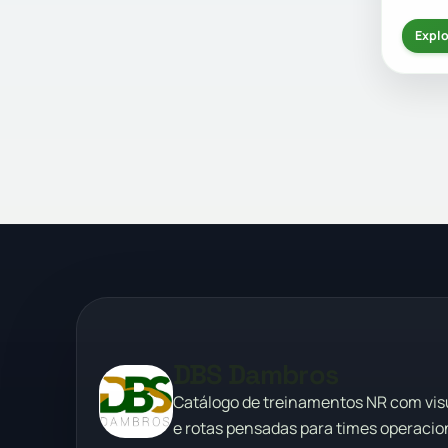
Explo
DBS Dambros
Catálogo de treinamentos NR com vi
e rotas pensadas para times operacion