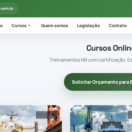
.com.br
io
Cursos
Quem somos
Legislação
Contato
Cursos Onlin
Treinamentos NR com certificação. Es
Solicitar Orçamento para
R$ 109,00
R
NR34