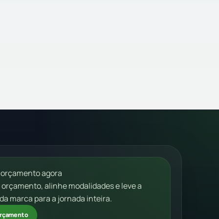
 orçamento agora
m orçamento, alinhe modalidades e leve a
da marca para a jornada inteira.
 orçamento