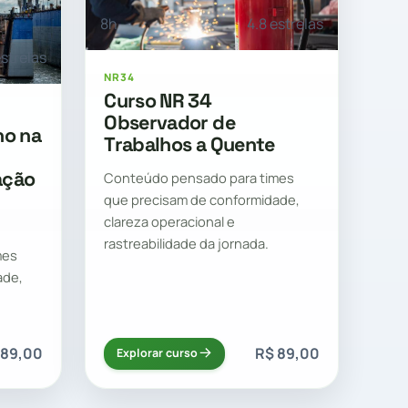
8h
4.8 estrelas
estrelas
NR34
Curso NR 34
Observador de
ho na
Trabalhos a Quente
ação
Conteúdo pensado para times
que precisam de conformidade,
clareza operacional e
rastreabilidade da jornada.
mes
ade,
 89,00
R$ 89,00
Explorar curso