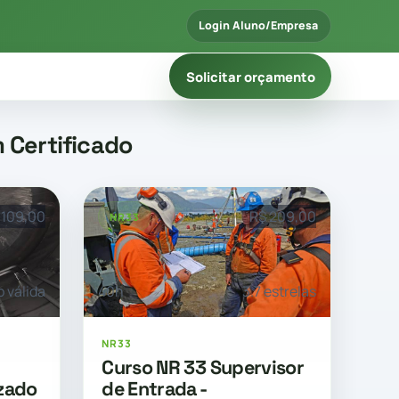
Login Aluno/Empresa
Solicitar orçamento
 Certificado
 109,00
R$ 209,00
NR33
o válida
40h
3.7 estrelas
NR33
Curso NR 33 Supervisor
zado
de Entrada -