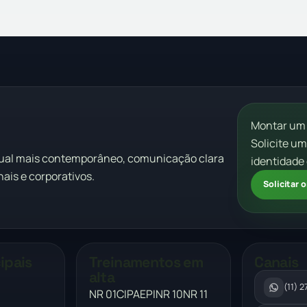
Montar um
Solicite u
sual mais contemporâneo, comunicação clara
identidade 
ais e corporativos.
Solicitar
ipais
Treinamentos em
Canais
alta
(11) 
NR 01
CIPA
EPI
NR 10
NR 11