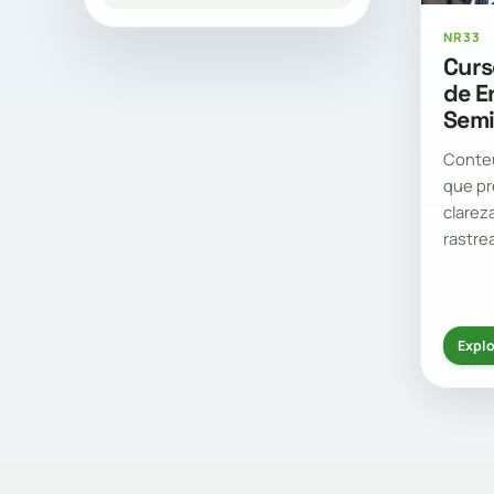
NR33
Curs
de E
Semi
Conte
que pr
clarez
rastre
Explo