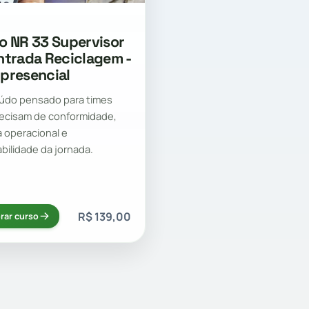
o NR 33 Supervisor
ntrada Reciclagem -
presencial
údo pensado para times
ecisam de conformidade,
a operacional e
abilidade da jornada.
R$ 139,00
rar curso