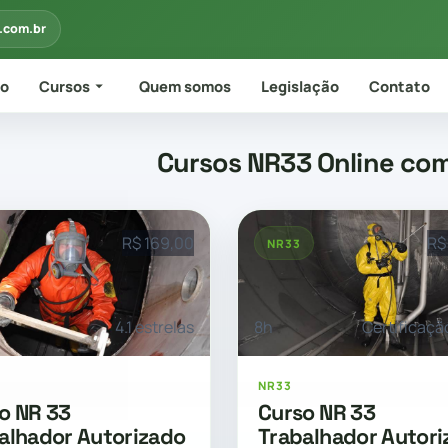
.com.br
io
Cursos
Quem somos
Legislação
Contato
Cursos NR33 Online com
R$ 169,00
R$
NR33
4.1 estrelas
8h
Certificaçã
NR33
o NR 33
Curso NR 33
alhador Autorizado
Trabalhador Autori