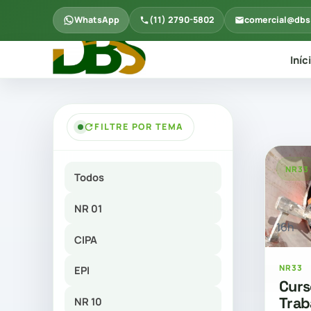
WhatsApp
(11) 2790-5802
comercial@dbs
Iníc
FILTRE POR TEMA
NR33
Todos
NR 01
16h
CIPA
NR33
EPI
Curs
Trab
NR 10