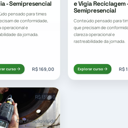
gia - Semipresencial
e Vigia Reciclagem 
Semipresencial
údo pensado para times
ecisam de conformidade,
Conteúdo pensado para ti
a operacional e
que precisam de conformid
abilidade da jornada.
clareza operacional e
rastreabilidade da jornada.
R$ 169,00
R$ 
rar curso
Explorar curso
R$ 139,00
Certificação válida