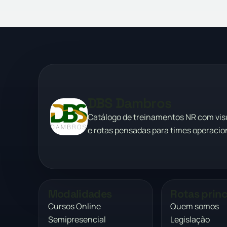
DBS Dambros
Catálogo de treinamentos NR com vi
e rotas pensadas para times operacion
Modalidades
Rotas princ
Cursos Online
Quem somos
Semipresencial
Legislação