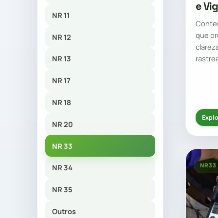
e Vi
NR 11
Conte
que pr
NR 12
clarez
rastre
NR 13
NR 17
NR 18
Explo
NR 20
NR 33
NR33
NR 34
NR 35
8h
Outros