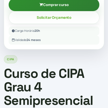
Comprar curso
Solicitar Orçamento
Carga Horária
20h
Validade
24 meses
CIPA
Curso de CIPA
Grau 4
Semipresencial