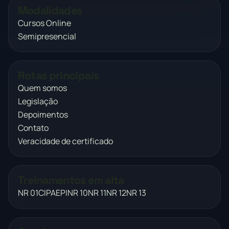
Modalidades
Cursos Online
Semipresencial
Rotas principais
Quem somos
Legislação
Depoimentos
Contato
Veracidade de certificado
Treinamentos em alta
NR 01
CIPA
EPI
NR 10
NR 11
NR 12
NR 13