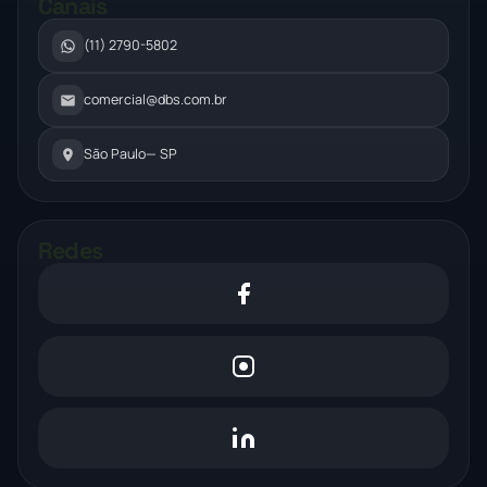
Canais
(11) 2790-5802
comercial@dbs.com.br
São Paulo
— SP
Redes